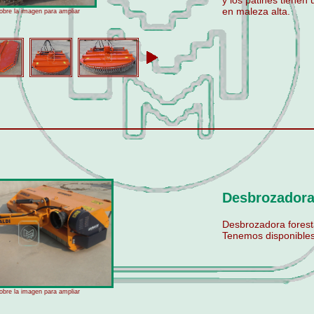
y los patines tienen
en maleza alta.
obre la imagen para ampliar
Desbrozadora
Desbrozadora foresta
Tenemos disponibles
obre la imagen para ampliar