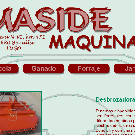
Desbrozador
Tenemos disponibles
semiforestales, con 
diferentes medidas p
Desbrozadoras reali
Bondioli y con unas 