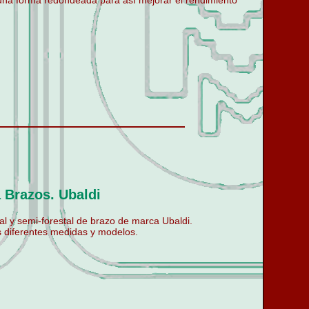
 una forma redondeada para así mejorar el rendimiento
 Brazos. Ubaldi
l y semi-forestal de brazo de marca Ubaldi.
 diferentes medidas y modelos.